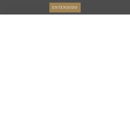
ENTENDIDO
PROMOCIÓN MERMELADA
NARANJA X3
SIN STOCK
PROMOCIONES